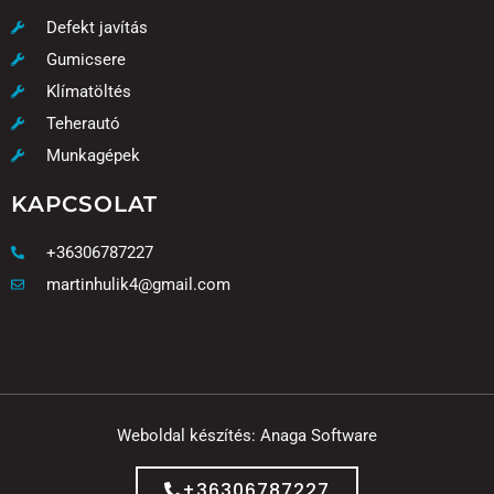
Defekt javítás
Gumicsere
Klímatöltés
Teherautó
Munkagépek
KAPCSOLAT
+36306787227
martinhulik4@gmail.com
Weboldal készítés: Anaga Software
F
a
+36306787227