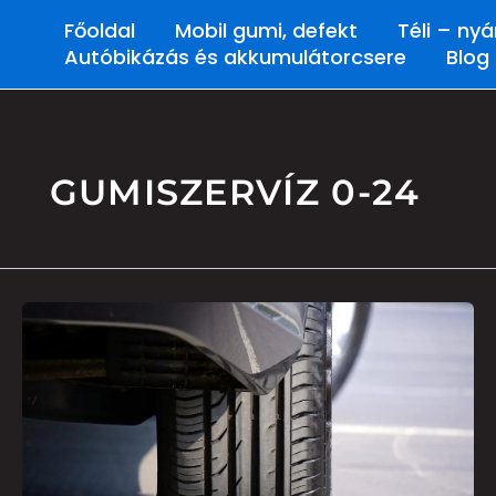
Skip
Főoldal
Mobil gumi, defekt
Téli – ny
to
Autóbikázás és akkumulátorcsere
Blog
content
GUMISZERVÍZ 0-24