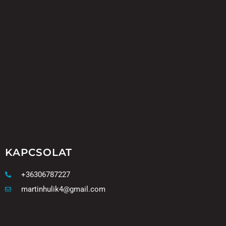
KAPCSOLAT
+36306787227
martinhulik4@gmail.com