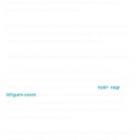
szükséges eszköz (emelők, szerelőgépek és centírozó
berendezések) rendelkezésre állnak.
Ezzel a megoldással kiküszöbölhetjük a koszos abroncsok
autóban való szállításának kényelmetlenségét, továbbá a
gumicsere idejét akár pihenéssel is tölthetjük.
További feladatok esetén is számíthatunk a szakemberekre
A mobil szolgáltatás palettája sokkal színesebb, mint
gondolnánk! Bizalommal fordulhatunk a szakemberekhez, ha
defektjavításra van szükség, de akkor is, ha
nyári- vagy
téligumi-csere
lenne a program. A technikai felszereltség
lehetővé teszi a tehergépjárművek és kamionok helyszíni
mentését is – ez a logisztikai szektor dolgozói számára
felbecsülhetetlen segítség lehet.
A sor még nem ért véget: olyan kiegészítő szolgáltatások is