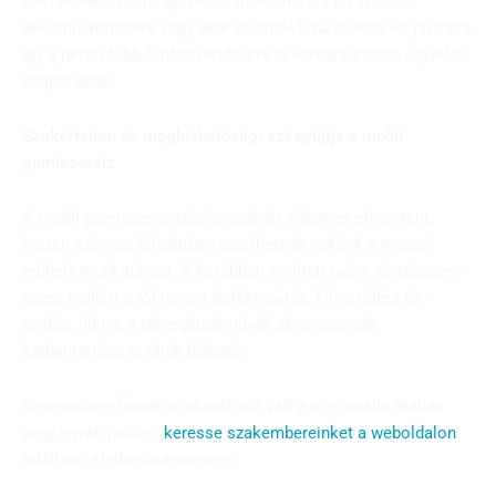
elérhetőek a mobil gumiszerviznél, mint a bikázás, az
akkumulátorcsere vagy akár az autóklíma töltése és javítása,
így a jármű több fontos rendszere is karbantartható egyetlen
csapat által.
Szakértelem és megbízhatóság: ezt nyújtja a mobil
gumiszerviz
A mobil gumiszerviz telefonszámát érdemes elmenteni,
hiszen számos feladatban segíthetnek nekünk a mozgó
műhely munkatársai. A korábban említett nyári- és téligumi-
csere mellett a jól ismert defektjavítás, klímatöltés és -
javítás, illetve a tehergépjárművek abroncsainak
karbantartása is rájuk bízható.
Amennyiben Önnek is aktuálissá vált a szezonális átállás
vagy egyéb javítás,
keresse szakembereinket a weboldalon
található elérhetőségeinken!