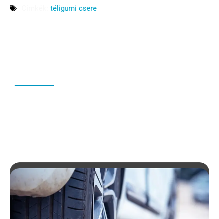
Címkék:
téligumi csere
EGYÉB
HOZZÁSZÓLÁSOK