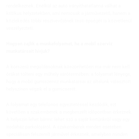
rendelkeznek. Enélkül az autó irányíthatatlanná válhat a
kritikus helyzetekben, ami nemcsak a járművezető, hanem a
közlekedés többi résztvevőjének testi épségét is közvetlenül
veszélyezteti.
Hogyan zajlik a munkafolyamat, ha a mobil szerviz
munkatársait hívjuk?
A korszerű megoldásoknak köszönhetően ma már nem kell
órákat tölteni egy műhely várótermében: a folyamat lényege,
hogy a mobil gumiszerviz munkatársai az általunk választott
helyszínen végzik el a gumicserét.
A folyamat egy telefonos egyeztetéssel kezdődik, ezt
követően a szakemberek a megbeszélt időpontban érkeznek.
A helyszín lehet bármi: lehet szó a saját kertünkről vagy egy
irodaház parkolójáról. A szakemberek minden eseteben
speciálisan felszerelt járművel érkeznek, amelyben minden