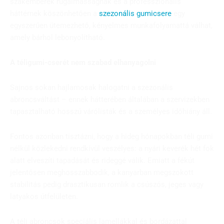
szakemberek rugalmasságnak és a professzionális
háttérnek köszönhetően a
szezonális gumicsere
egy
egyszerűen ütemezhető, kényelmes munkafolyamattá válhat,
amely bárhol lebonyolítható.
A téligumi-cserét nem szabad elhanyagolni
Sajnos sokan hajlamosak halogatni a szezonális
abroncsváltást – ennek hátterében általában a szervizekben
tapasztalható hosszú várólisták és a személyes időhiány áll.
Fontos azonban tisztázni, hogy a hideg hónapokban téli gumi
nélkül közlekedni rendkívül veszélyes: a nyári keverék hét fok
alatt elveszíti tapadását és rideggé válik. Emiatt a fékút
jelentősen meghosszabbodik, a kanyarban megszokott
stabilitás pedig drasztikusan romlik a csúszós, jeges vagy
latyakos útfelületen.
A téli abroncsok speciális lamellákkal és bordázattal