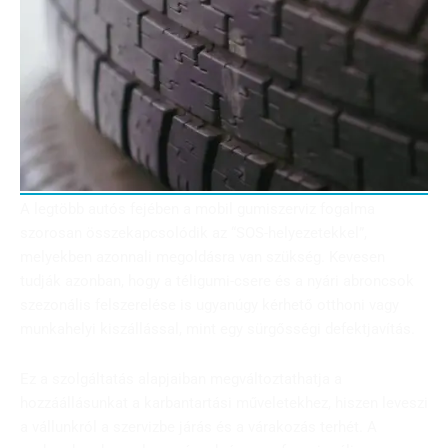
A legtöbb autós fejében a mobil gumiszerviz fogalma
szorosan összekapcsolódik az “SOS-helyezetekkel”,
melyekben azonnali megoldásra van szükség. Kevesen
tudják azonban, hogy a téligumi-csere és a nyári abroncsok
szezonális felszerelése is ugyanúgy kérhető otthoni vagy
munkahelyi kiszállással, mint egy sürgősségi defektjavítás.
Ez a szolgáltatás alapjaiban megváltoztathatja a
hozzáállásunkat a karbantartási műveletekhez, hiszen leveszi
a vállunkról a szervizbe járás és a várakozás terhét. A