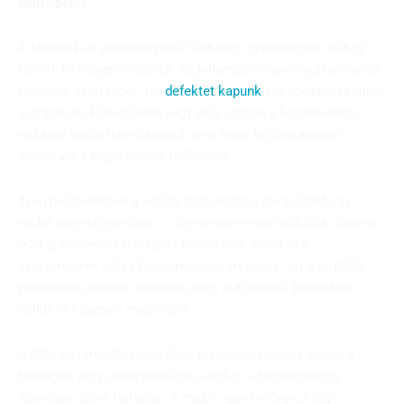
nem opció?
A klasszikus gumiszervizek többsége nyitvatartási időhöz
kötött, fix helyen működik, és jellemzően nem nyújt azonnali,
helyszíni segítséget. Ha
defektet kapunk
egy forgalmas úton,
autópályán, külterületen vagy akár otthon a kocsibeállón,
sokszor nincs lehetőségünk arra, hogy biztonságosan
eljussunk a legközelebbi műhelybe.
Ilyen helyzetekben a valódi, biztonságos megoldást egy
mobil szerviz jelentheti – szerencsére már működik számos
0-24 gumiszerviz Budapest környékén. Ilyenkor a
szakemberek teljes felszereléssel érkeznek, így a legtöbb
problémát azonnal, vontatás vagy autómentő bevonása
nélkül is képesek megoldani.
A 0-24-es rendelkezésre állás különösen fontos éjszaka,
hétvégén vagy ünnepnapokon, amikor a hagyományos
szervizek zárva tartanak. A mobil opció előnye, hogy