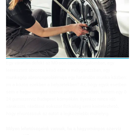
Egy váratlan defekt az M0-son csúcsforgalomban, egy
leeresztett abroncs késő este a mélygarázsban, egy
munkagép abroncsproblémája egy határidős munka közben:
mi a közös ezekben a helyzetekben? Az, hogy egyik esetben
sem a hagyományos szerviz jelenti megoldást, hanem egy 0-
24 gumiszerviz Budapest környékén. Ilyenkor nincs idő
várakozni, ráadásul sokszor fizikailag sem kivitelezhető,
hogy elvontassuk az autót a legközelebbi műhelyig.
Milyen lehetőségeink vannak, ha a hagyományos szerviz