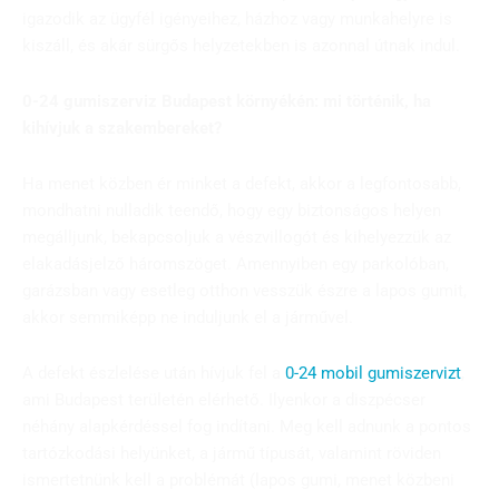
igazodik az ügyfél igényeihez, házhoz vagy munkahelyre is
kiszáll, és akár sürgős helyzetekben is azonnal útnak indul.
0-24 gumiszerviz Budapest környékén: mi történik, ha
kihívjuk a szakembereket?
Ha menet közben ér minket a defekt, akkor a legfontosabb,
mondhatni nulladik teendő, hogy egy biztonságos helyen
megálljunk, bekapcsoljuk a vészvillogót és kihelyezzük az
elakadásjelző háromszöget. Amennyiben egy parkolóban,
garázsban vagy esetleg otthon vesszük észre a lapos gumit,
akkor semmiképp ne induljunk el a járművel.
A defekt észlelése után hívjuk fel a
0-24 mobil gumiszervizt
,
ami Budapest területén elérhető. Ilyenkor a diszpécser
néhány alapkérdéssel fog indítani. Meg kell adnunk a pontos
tartózkodási helyünket, a jármű típusát, valamint röviden
ismertetnünk kell a problémát (lapos gumi, menet közbeni