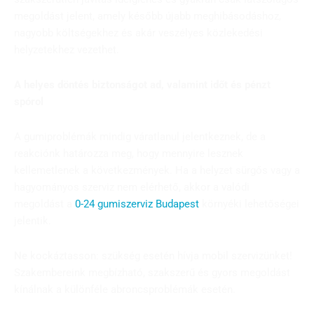
megoldást jelent, amely később újabb meghibásodáshoz,
nagyobb költségekhez és akár veszélyes közlekedési
helyzetekhez vezethet.
A helyes döntés biztonságot ad, valamint időt és pénzt
spórol
A gumiproblémák mindig váratlanul jelentkeznek, de a
reakciónk határozza meg, hogy mennyire lesznek
kellemetlenek a következmények. Ha a helyzet sürgős vagy a
hagyományos szerviz nem elérhető, akkor a valódi
megoldást a
0-24 gumiszerviz Budapest
környéki lehetőségei
jelentik.
Ne kockáztasson: szükség esetén hívja mobil szervizünket!
Szakembereink megbízható, szakszerű és gyors megoldást
kínálnak a különféle abroncsproblémák esetén.