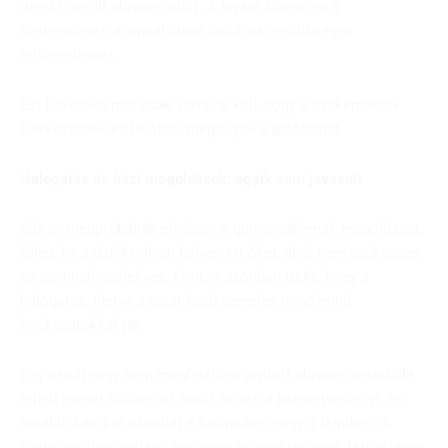
defekt, sérült abroncs stb.). A hívást követően a
szakemberek azonnal útnak indulnak a szükséges
felszereléssel.
Ezt követően már csak várnunk kell, hogy a szakemberek
kiérkezzenek és helyben megoldják a problémát.
Halogatás és házi megoldások: egyik sem javasolt
Sokan megpróbálják elodázni a gumiproblémák megoldását,
főleg, ha a defekt olyan helyen éri őket, ahol nem szükséges
az azonnali cselekvés. Fontos azonban tudni, hogy a
halogatás, illetve a saját kezű szerelés mind-mind
kockázatokkal jár.
Egy sérült vagy nem megfelelően javított abroncs instabillá
teheti menet közben az autót, növeli a balesetveszélyt, és
további károkat okozhat a futóműben vagy a felniben. A
szakszerűtlen javítás ideiglenes és gyakran csak látszólagos