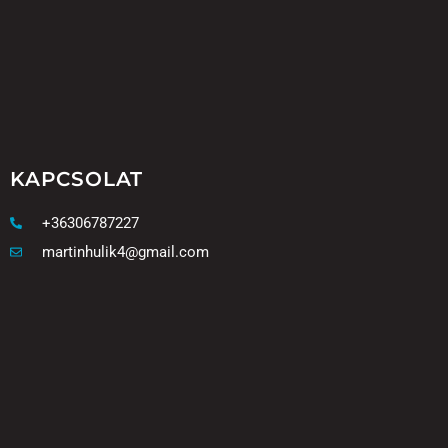
KAPCSOLAT
+36306787227
martinhulik4@gmail.com